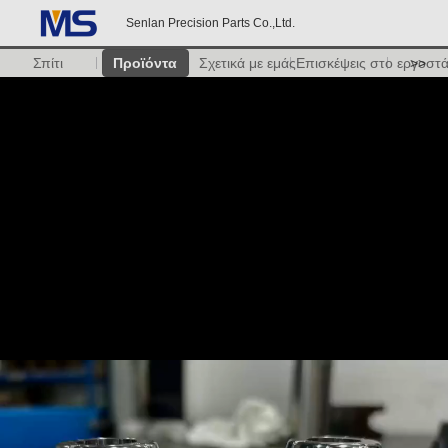
Senlan Precision Parts Co.,Ltd.
Σπίτι
Προϊόντα
Σχετικά με εμάς
Επισκέψεις στο εργοστ
>>