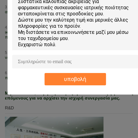
Η μαζική γραμμή παραγωγής για κάθε στοιχείο σας εγγυάται τις
3.
ανταγωνιστικότερες τιμές
Αρκετό απόθεμα για τα τυποποιημένα μέρη φορμών και η
4.
ικανότητα παραγωγής κάνουν όλες τις διαταγές σας που
παραδίδονται εγκαίρως
Η επαγγελματική ομάδα λύνει όλες τις ανησυχίες σας για όλα τα
5.
νέα προγράμματα
Το προηγμένο λέιζερ που χαρακτηρίζει τις συσκευές μπορεί
6.
πλήρως να καλύψει τις απαιτήσεις εκτύπωσης λογότυπών σας
υποβολή
Μην διστάστε, ακριβώς να μας έρθετε σε επαφή με όπως
επόμενους για να αρχίσει την ισχυρή συνεργασία μας.
R&D