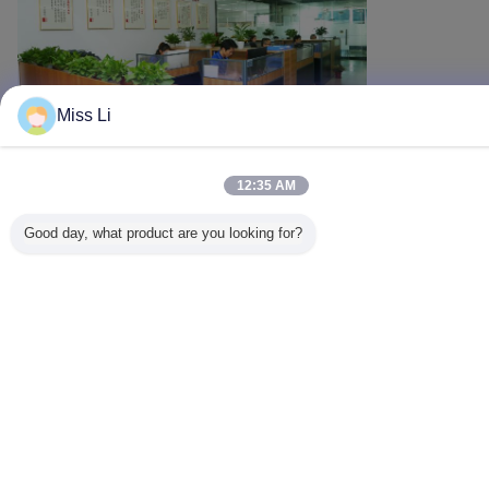
Miss Li
Γλώσσα αλλαγής
12:35 AM
Greek
Good day, what product are you looking for?
Σπίτι
|
Σχετικά με εμάς
|
Επικοινωνήστε μαζί μας
|
Sitemap
|
Privacy Policy
Άποψη υπολογιστών γραφείου
Copyright © 2018 - 2026 Senlan Precision Parts Co.,Ltd..
All rights reserved.