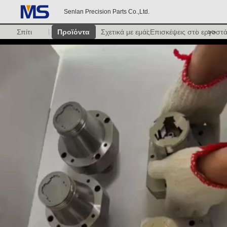
Senlan Precision Parts Co.,Ltd.
Σπίτι
Προϊόντα
Σχετικά με εμάς
Επισκέψεις στο εργοστ
>>