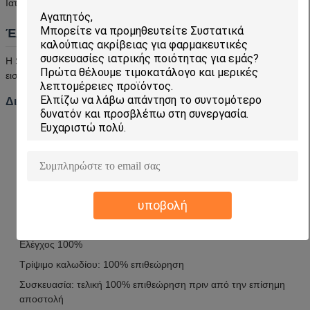
Ιατρική, συσκευασία, αεροδιαστημική, ηλεκτρονική
Έλεγχος ποιότητας
Η SENLAN διατηρεί αυστηρό σύστημα ελέγχου ποιότητας από την
εισαγωγή πρώτης ύλης μέχρι την εξαγωγή τελικών προϊόντων.
Διαδικασία επιθεώρησης ποιότητας
Εισαγόμενο υλικό: 100% επιθεώρηση
Ακατέργαστη: 100% επιθεώρηση
Θερμική επεξεργασία: τυχαίος έλεγχος
Στρίψιμο προσώπου: 100% επιθεώρηση
υποβολή
Μη κεντρική κυλινδρική άλεση: 100% επιθεώρηση
Στρίψιμο OD/ID: 100% επιθεώρηση
Ελέγχος 100%
Τρίψιμο καλωδίου: 100% επιθεώρηση
Συσκευασία: τελική 100% επιθεώρηση πριν από την επίσημη
αποστολή