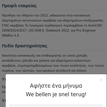
Προφίλ εταιρείας
Ιδρύθηκε τον Μάρτιο του 2012, ειδικεύεται στην κατασκευή
εξαρτημάτων εκτυπώσεων ακριβείας και εξαρτημάτων επεξεργασίας
CNC ακριβείας.Το λογισμικό σχεδιασμού περιλαμβάνει το AutoCAD
2008/2014/2017, UG NX8.0, Solidwork 2012, και Pro Engineer
Wildfire 4.0.
Πεδίο δραστηριότητας
Ικανότητα κατασκευής και επιθεώρησης σε υλικά χάλυβα,
ανοξείδωτου χάλυβα και χαλκού για εξαρτήματα καλούπιων
ακριβείας, συμπεριλαμβανομένων των πινών κοιλότητας, των πινών
πυρήνα, των τρυπών, των μανίκων εκτοξευτή και άλλων.
Υπηρεσίες
Αφήστε ένα μήνυμα
Εργαλεία CNC, EDM, κοπή σύρματος, τριβή OD, τριβή ID, τριβή
επιφάνειας, τριβή νήματος, γυάλωση και πολλά άλλα.
We bellen je snel terug!
Υπηρετούμενες βιομηχανίες