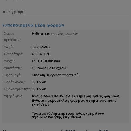
περιγραφή
τυποποιημένα μέρη φορμών
Όνομα
Ένθετα ημερομηνίας φορμών
προϊόντος:
Υλικό:
ανοξείδωτος
Σκληρότητα:
48~54 HRC
Ανοχή:
+/--0,01-0.005mm
Διαστάσεις:
Σύμφωνα με τα σχέδια
Εφαρμογή:
Χύτευση με έγχυση πλαστικού
Παράλληλος:
0,01 χλστ
Ομοκεντρικότητα:
0,01 χλστ
Ανοξείδωτα υλικά ένθετα ημερομηνίας φορμών
Υψηλό φως:
,
Ένθετα ημερομηνίας φορμών σχηματοποίησης
εγχύσεων
,
Γραμματόσημα ημερομηνίας τμημάτων
σχηματοποίησης εγχύσεων