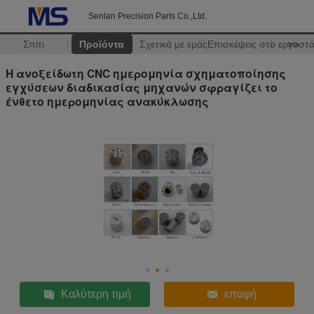
Senlan Precision Parts Co.,Ltd.
Σπίτι
Προϊόντα
Σχετικά με εμάς
Επισκέψεις στο εργοστ
>>
Η ανοξείδωτη CNC ημερομηνία σχηματοποίησης
εγχύσεων διαδικασίας μηχανών σφραγίζει το
ένθετο ημερομηνίας ανακύκλωσης
Καλύτερη τιμή
επαφή