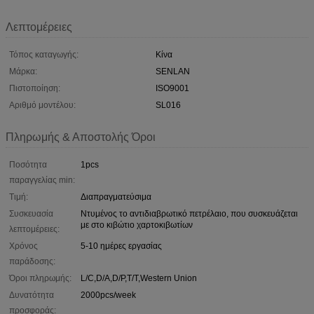
Λεπτομέρειες
Τόπος καταγωγής:
Κίνα
Μάρκα:
SENLAN
Πιστοποίηση:
ISO9001
Αριθμό μοντέλου:
SL016
Πληρωμής & Αποστολής Όροι
Ποσότητα
1pcs
παραγγελίας min:
Τιμή:
Διαπραγματεύσιμα
Συσκευασία
Ντυμένος το αντιδιαβρωτικό πετρέλαιο, που συσκευάζεται
με στο κιβώτιο χαρτοκιβωτίων
λεπτομέρειες:
Χρόνος
5-10 ημέρες εργασίας
παράδοσης:
Όροι πληρωμής:
L/C,D/A,D/P,T/T,Western Union
Δυνατότητα
2000pcs/week
προσφοράς: