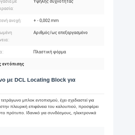
γασία με
Υψηλής συχνότητας
κρασία:
τενή ανοχή:
+ - 0,002 mm
ιωμένη
Αριθμός/ως επεξεργασμένο
εια::
::
Πλαστική φόρμα
ς εντόπισης
ο με DCL Locating Block για
τετράγωνο μπλοκ εντοπισμού, έχει σχεδιαστεί για
στην πλευρική επιφάνεια του καλουπιού, προσφέρει
το πρότυπο. Ιδανικό για συνδέσμους, ηλεκτρονικά