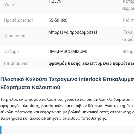
1.2379
Κατερ
Υλικό:
θερμο
Προσδιορισμός:
55-58HRC
Πιό σ
Μπορεί να προσαρμοστεί
Τελε
Διαστάσεις::
επιφάν
Ατάρρο:
DME,HASCO,MISUMI
Φόρμα
Επισημαίνω:
φραγμός θέσης
,
εκλεπτυμένες καρφίτσε
Πλαστικό Καλούπι Τετράγωνο Interlock Επικαλυμμέν
Εξαρτήματα Καλουπιού
Το μπλοκ εντοπισμού καλουπιού, γνωστό και ως μπλοκ κλειδώματος ή 
εφαρμογές αλυσίδας, βοηθητικών και ακριβών θέσεων. Εγκατεστημένο 
εύκολη φόρτωση και εκφόρτωση με βολικά μηχανικά οπές στερέωσης σ
εξαρτήματα και άλλες απαιτήσεις ακριβούς τοποθέτησης.