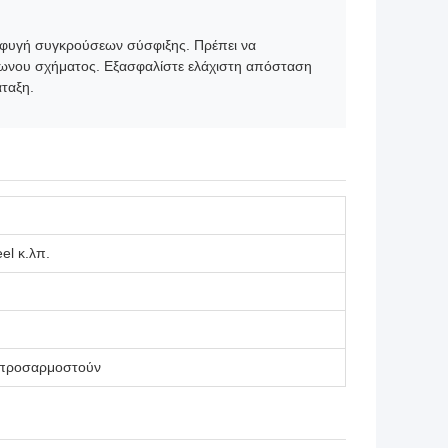
οφυγή συγκρούσεων σύσφιξης. Πρέπει να
άγωνου σχήματος. Εξασφαλίστε ελάχιστη απόσταση
άταξη.
el κ.λπ.
α προσαρμοστούν