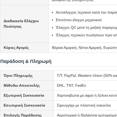
Αυτοέλεγχος τεχνικού κατά την παρ
Επιτόπιοι έλεγχοι μηχανικού
Διαδικασία Ελέγχου
Ποιότητας
Έλεγχος QC μετά τη μαζική παραγω
Έλεγχος τεχνικών πωλήσεων πριν α
Κύριες Αγορές
Βόρεια Αμερική, Νότια Αμερική, Ευρώπη
Παράδοση & Πληρωμή
Όροι Πληρωμής
T/T, PayPal, Western Union (50% κ
Μέθοδοι Αποστολής
DHL, TNT, FedEx
Εξωτερική Συσκευασία
Χαρτοκιβώτια με αφρό ή ξύλινα κουτ
Εσωτερική Συσκευασία
Σφουγγάρι με πλαστική σακούλα
Επιλογές Παράδοσης
Αεροπορικά ή Θαλάσσια εμπορεύμα