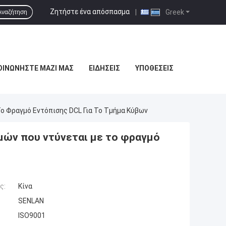
Ζητήστε ένα απόσπασμα
|
Greek
Αναζήτηση
ΟΙΝΩΝΉΣΤΕ ΜΑΖΊ ΜΑΣ
ΕΙΔΉΣΕΙΣ
ΥΠΟΘΈΣΕΙΣ
ο Φραγμό Εντόπισης DCL Για Το Τμήμα Κύβων
ών που ντύνεται με το φραγμό
ς:
Κίνα
SENLAN
ISO9001