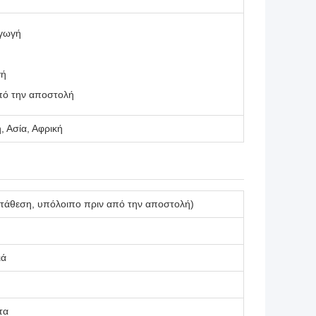
αγωγή
γή
πό την αποστολή
, Ασία, Αφρική
ατάθεση, υπόλοιπο πριν από την αποστολή)
ιά
τα