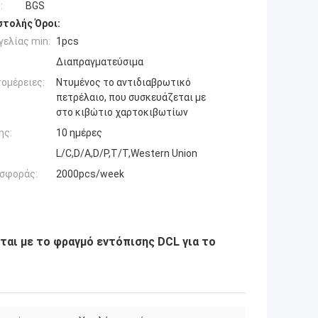
:
BGS
τολής Όροι:
ελίας min:
1pcs
Διαπραγματεύσιμα
ομέρειες:
Ντυμένος το αντιδιαβρωτικό
πετρέλαιο, που συσκευάζεται με
στο κιβώτιο χαρτοκιβωτίων
ης:
10 ημέρες
L/C,D/A,D/P,T/T,Western Union
σφοράς:
2000pcs/week
αι με το φραγμό εντόπισης DCL για το