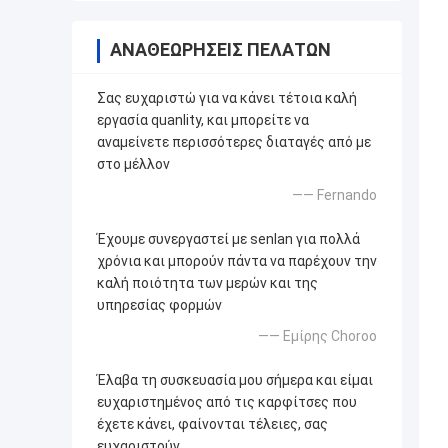
ΑΝΑΘΕΩΡΉΣΕΙΣ ΠΕΛΑΤΏΝ
Σας ευχαριστώ για να κάνει τέτοια καλή
εργασία quanlity, και μπορείτε να
αναμείνετε περισσότερες διαταγές από με
στο μέλλον
—— Fernando
Έχουμε συνεργαστεί με senlan για πολλά
χρόνια και μπορούν πάντα να παρέχουν την
καλή ποιότητα των μερών και της
υπηρεσίας φορμών
—— Εμίρης Choroo
Έλαβα τη συσκευασία μου σήμερα και είμαι
ευχαριστημένος από τις καρφίτσες που
έχετε κάνει, φαίνονται τέλειες, σας
ευχαριστούν.