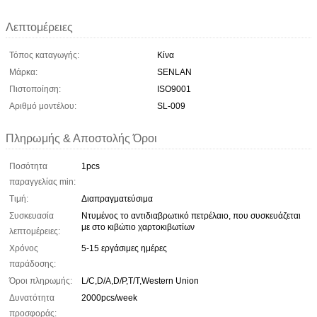
Λεπτομέρειες
Τόπος καταγωγής:
Κίνα
Μάρκα:
SENLAN
Πιστοποίηση:
ISO9001
Αριθμό μοντέλου:
SL-009
Πληρωμής & Αποστολής Όροι
Ποσότητα
1pcs
παραγγελίας min:
Τιμή:
Διαπραγματεύσιμα
Συσκευασία
Ντυμένος το αντιδιαβρωτικό πετρέλαιο, που συσκευάζεται
με στο κιβώτιο χαρτοκιβωτίων
λεπτομέρειες:
Χρόνος
5-15 εργάσιμες ημέρες
παράδοσης:
Όροι πληρωμής:
L/C,D/A,D/P,T/T,Western Union
Δυνατότητα
2000pcs/week
προσφοράς: