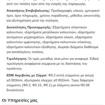
από τον πελάτη πριν από την έναρξη της παραγωγής.
Απαιτήσεις Επιβεβαίωσης:
Προδιαγραφές υλικών, εμπορικοί
όροι, όροι πληρωμής, χρόνος παράδοσης, μέθοδος αποστολής
και εξυπηρέτηση μετά την πώληση.
Αφήστε ένα μήνυμα
Δυνατότητες Προσαρμογής:
Εξαρτήματα πλαστικών
καλουπιών, εξαρτήματα μεταλλικών καλουπιών, εξαρτήματα
We bellen je snel terug!
αυτόματων μηχανημάτων, εξαρτήματα υλικού, εξαρτήματα
καλουπιών εμφύσησης, εξαρτήματα καλουπιών σιλικόνης,
εξαρτήματα καλουπιών εξώθησης. Δωρεάν δείγματα διαθέσιμα
για κατάλληλους πελάτες.
Τιμολόγηση:
Οι τιμές μονάδας είναι μόνο για αναφορά. Ειδική
τιμολόγηση αναφέρεται σύμφωνα με τις διαστάσεις του
προϊόντος.
EDM Ακριβείας με Σύρμα:
Φ0.2 κοπή σύρματος με ανοχή
±0.003mm, εξωτερικός έλεγχος ±0.002mm. Τρεις διάμετροι
σύρματος (Φ0.2, Φ0.15, Φ0.1) με ελάχιστη ακτίνα R0.08
δυνατότητα.
Οι Υπηρεσίες μας