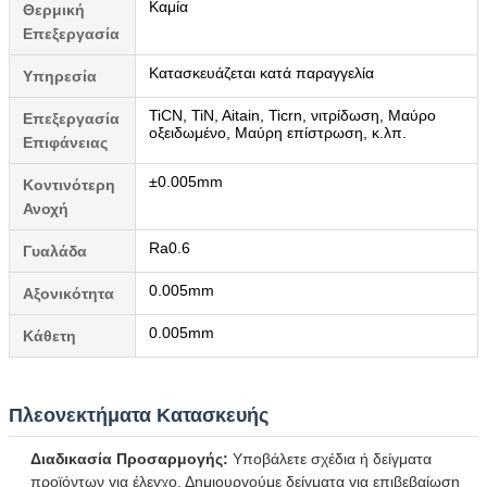
Καμία
Θερμική
Επεξεργασία
Κατασκευάζεται κατά παραγγελία
Υπηρεσία
TiCN, TiN, Aitain, Ticrn, νιτρίδωση, Μαύρο
Επεξεργασία
οξειδωμένο, Μαύρη επίστρωση, κ.λπ.
Επιφάνειας
±0.005mm
Κοντινότερη
Ανοχή
Ra0.6
Γυαλάδα
0.005mm
Αξονικότητα
0.005mm
Κάθετη
Πλεονεκτήματα Κατασκευής
Διαδικασία Προσαρμογής:
Υποβάλετε σχέδια ή δείγματα
προϊόντων για έλεγχο. Δημιουργούμε δείγματα για επιβεβαίωση