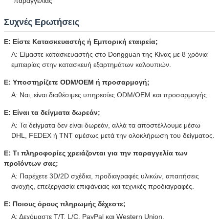
παραγγελίας
Συχνές Ερωτήσεις
Ε: Είστε Κατασκευαστής ή Εμπορική εταιρεία;
Α: Είμαστε κατασκευαστής στο Dongguan της Κίνας με 8 χρόνια
εμπειρίας στην κατασκευή εξαρτημάτων καλουπιών.
Ε: Υποστηρίζετε ODM/OEM ή προσαρμογή;
Α: Ναι, είναι διαθέσιμες υπηρεσίες ODM/OEM και προσαρμογής.
Ε: Είναι τα δείγματα δωρεάν;
Α: Τα δείγματα δεν είναι δωρεάν, αλλά τα αποστέλλουμε μέσω
DHL, FEDEX ή TNT αμέσως μετά την ολοκλήρωση του δείγματος.
Ε: Τι πληροφορίες χρειάζονται για την παραγγελία των
προϊόντων σας;
Α: Παρέχετε 3D/2D σχέδια, προδιαγραφές υλικών, απαιτήσεις
ανοχής, επεξεργασία επιφάνειας και τεχνικές προδιαγραφές.
Ε: Ποιους όρους πληρωμής δέχεστε;
Α: Δεχόμαστε T/T, L/C, PayPal και Western Union.