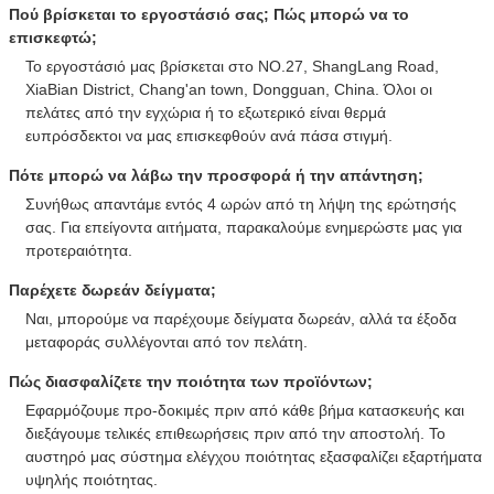
Πού βρίσκεται το εργοστάσιό σας; Πώς μπορώ να το
επισκεφτώ;
Το εργοστάσιό μας βρίσκεται στο NO.27, ShangLang Road,
XiaBian District, Chang'an town, Dongguan, China. Όλοι οι
πελάτες από την εγχώρια ή το εξωτερικό είναι θερμά
ευπρόσδεκτοι να μας επισκεφθούν ανά πάσα στιγμή.
Πότε μπορώ να λάβω την προσφορά ή την απάντηση;
Συνήθως απαντάμε εντός 4 ωρών από τη λήψη της ερώτησής
σας. Για επείγοντα αιτήματα, παρακαλούμε ενημερώστε μας για
προτεραιότητα.
Παρέχετε δωρεάν δείγματα;
Ναι, μπορούμε να παρέχουμε δείγματα δωρεάν, αλλά τα έξοδα
μεταφοράς συλλέγονται από τον πελάτη.
Πώς διασφαλίζετε την ποιότητα των προϊόντων;
Εφαρμόζουμε προ-δοκιμές πριν από κάθε βήμα κατασκευής και
διεξάγουμε τελικές επιθεωρήσεις πριν από την αποστολή. Το
αυστηρό μας σύστημα ελέγχου ποιότητας εξασφαλίζει εξαρτήματα
υψηλής ποιότητας.