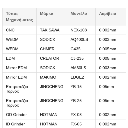
Τύπος
Μάρκα
Μοντέλο
Ακρίβεια
Μηχανήματος
CNC
TAKISAWA
NEX-108
0.002mm
WEDM
SODICK
AQ400LS
0.003mm
υποβολή
WEDM
CHMER
G435
0.005mm
EDM
CREATOR
CJ-235
0.005mm
Mirror EDM
SODICK
AM30LS
0.003mm
Mirror EDM
MAKIMO
EDGE2
0.002mm
Επιτραπέζιο
JINGCHENG
YB-15
0.05mm
Τόρνος
Επιτραπέζιο
JINGCHENG
YB-25
0.05mm
Τόρνος
OD Grinder
HOTMAN
FX-03
0.002mm
ID Grinder
HOTMAN
FX-05
0.002mm