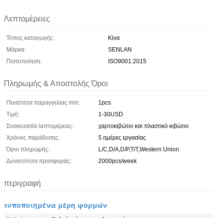
Λεπτομέρειες
Τόπος καταγωγής:
Κίνα
Μάρκα:
SENLAN
Πιστοποίηση:
ISO9001:2015
Πληρωμής & Αποστολής Όροι
Ποσότητα παραγγελίας min:
1pcs
Τιμή:
1-30USD
Συσκευασία λεπτομέρειες:
χαρτοκιβώτιο και πλαστικό κιβώτιο
Χρόνος παράδοσης:
5 ημέρες εργασίας
Όροι πληρωμής:
L/C,D/A,D/P,T/T,Western Union
Δυνατότητα προσφοράς:
2000pcs/week
περιγραφή
τυποποιημένα μέρη φορμών