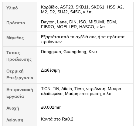
Καρβίδιο, ASP23, SKD11, SKD61, HSS, A2,
Υλικό
M2, D2, SUJ2, S45C, κ.λπ.
Dayton, Lane, DIN, ISO, MISUMI, EDM,
Πρότυπο
FIBRO, MOELLER, HASCO, κ.λπ.
Εξαρτάται από τα σχέδιά σας ή τα πρότυπα
Μέγεθος
προϊόντων
Dongguan, Guangdong, Κίνα
Τόπος
Προέλευσης
Διαθέσιμη
Θερμική
Επεξεργασία
TiCN, TiN, Aitain, Ticrn, νιτρίδωση, Μαύρο
Επιφανειακή
οξειδωμένο, Μαύρη επίστρωση, κ.λπ.
Εργασία
±0.002mm
Ανοχή
Κοντά στο Ra0.2
Λείανση