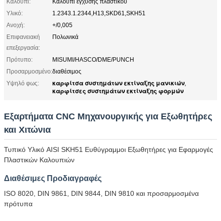
Καλούπι:
Καλούπι έγχυσης πλαστικού
Υλικό:
1.2343.1.2344,H13,SKD61,SKH51
Ανοχή:
+/0,005
Επιφανειακή
Πολωνικά
επεξεργασία:
Πρότυπο:
MISUMI/HASCO/DME/PUNCH
Προσαρμοσμένο:
διαθέσιμος
καρφίτσα συστημάτων εκτίναξης μανικιών
Υψηλό φως:
,
καρφίτσες συστημάτων εκτίναξης φορμών
Εξαρτήματα CNC Μηχανουργικής για Εξωθητήρες
και Χιτώνια
Τυπικό Υλικό AISI SKH51 Ευθύγραμμοι Εξωθητήρες για Εφαρμογές
Πλαστικών Καλουπιών
Διαθέσιμες Προδιαγραφές
ISO 8020, DIN 9861, DIN 9844, DIN 9810 και προσαρμοσμένα
πρότυπα