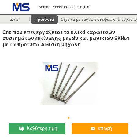
Senlan Precision Parts Co.,Ltd.
Σπίτι
Προϊόντα
Σχετικά με εμάς
Επισκέψεις στο εργοστ
>>
Cnc που επεξεργάζεται το υλικό καρφιτσών
συστημάτων εκτίναξης μερών και μανικιών SKH51
με τα πρότυπα AISI στη μηχανή
Καλύτερη τιμή
επαφή