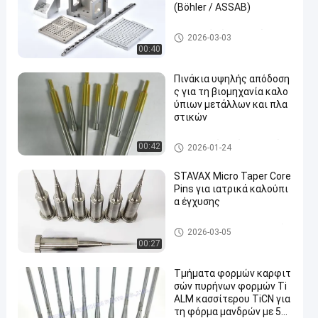
(Böhler / ASSAB)
Πλαστικά μέρη φορμών
2026-03-03
00:40
Πινάκια υψηλής απόδοση
ς για τη βιομηχανία καλο
ύπιων μετάλλων και πλα
στικών
τυποποιημένα μέρη φορμών
00:42
2026-01-24
STAVAX Micro Taper Core
Pins για ιατρικά καλούπι
α έγχυσης
Καρφίτσες πυρήνων φορμών
2026-03-05
00:27
Τμήματα φορμών καρφιτ
σών πυρήνων φορμών Ti
ALM κασσίτερου TiCN για
τη φόρμα μανδρών με 50