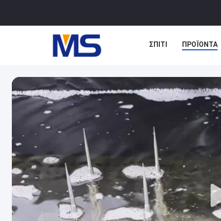
ΣΠΊΤΙ
ΠΡΟΪΌΝΤΑ
ΕΙΔΉΣΕΙΣ
ΥΠΟΘΈΣ