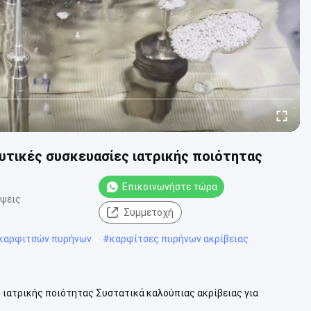
υτικές συσκευασίες ιατρικής ποιότητας
Επικοινωνήστε τώρα
όψεις
Συμμετοχή
 καρφιτσών πυρήνων
#
καρφίτσες πυρήνων ακρίβειας
 ιατρικής ποιότητας Συστατικά καλούπιας ακρίβειας για
ρικός επιχειρηματικός στόχος...
Δείτε περισσότερα