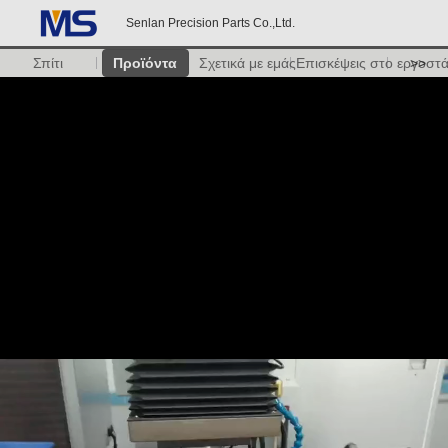
Senlan Precision Parts Co.,Ltd.
Σπίτι
Προϊόντα
Σχετικά με εμάς
Επισκέψεις στο εργοστ
>>