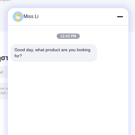
Miss Li
12:43 PM
Good day, what product are you looking 
for?
στε μήνυμα