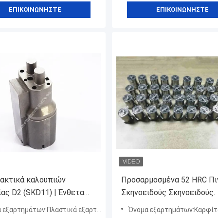
ΕΠΙΚΟΙΝΩΝΉΣΤΕ
ΕΠΙΚΟΙΝΩΝΉΣΤΕ
ακτικά καλουπιών
Προσαρμοσμένα 52 HRC Πι
ίας D2 (SKD11) | Ένθετα
Σκηνοειδούς Σκηνοειδούς.
ν με έγχυση υψηλής
ξαρτημάτων:Πλαστικά εξαρτήματα καλουπιού
Όνομα εξαρτημάτων:Καρφίτσες κ
ς