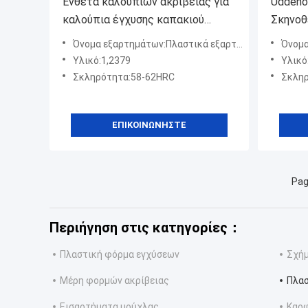
Ένθετα καλουπιών ακριβείας για
Uddeho
καλούπια έγχυσης καπακιού
Σκηνοθ
μπουκαλιών
Όνομα εξαρτημάτων:Πλαστικά εξαρτήματα καλουπιού
Όνομα ε
Υλικό:1,2379
Υλικό
Σκληρότητα:58-62HRC
Σκληρ
ΕΠΙΚΟΙΝΩΝΉΣΤΕ
Pag
Περιήγηση στις κατηγορίες：
Πλαστική φόρμα εγχύσεων
Σχήμ
Μέρη φορμών ακρίβειας
Πλασ
Εισαρτήματα μούχλας
Καρ