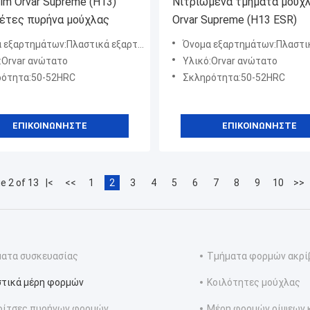
lm Orvar Supreme (H13)
Νιτριωμένα τμήματα μούχ
έτες πυρήνα μούχλας
Orvar Supreme (H13 ESR)
ξαρτημάτων:Πλαστικά εξαρτήματα καλουπιού
Όνομα εξαρτημάτων:Πλαστικά εξαρτήματ
:Orvar ανώτατο
Υλικό:Orvar ανώτατο
ότητα:50-52HRC
Σκληρότητα:50-52HRC
ΕΠΙΚΟΙΝΩΝΉΣΤΕ
ΕΠΙΚΟΙΝΩΝΉΣΤΕ
e 2 of 13
|<
<<
1
2
3
4
5
6
7
8
9
10
>>
ατα συσκευασίας
Τμήματα φορμών ακρί
τικά μέρη φορμών
Κοιλότητες μούχλας
φίτσες πυρήνων φορμών
Μέρη φορμών ρίψεων 