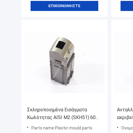
ΕΠΙΚΟΙΝΩΝΉΣΤΕ
Σκληροποιημένα Εισάγματα
Ανταλλ
Κωλότητας AISI M2 (SKH51) 60
ακριβε
HRC Συστατικά Μούχλας
πυρήνω
Parts name:Plastic mould parts
Όνομα ε
φθορά