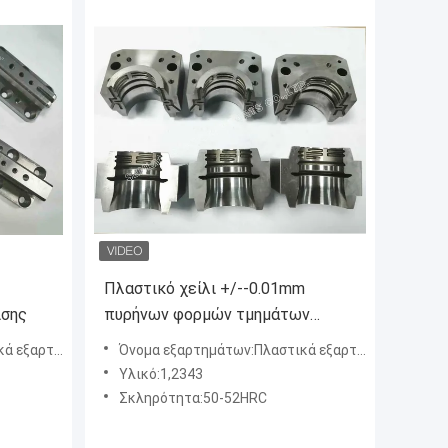
Πλαστικό χείλι +/--0.01mm
ισης
πυρήνων φορμών τμημάτων
φορμών υψηλής ακρίβειας ανοχή
α καλουπιού
Όνομα εξαρτημάτων:Πλαστικά εξαρτήματα καλουπιού
Υλικό:1,2343
Σκληρότητα:50-52HRC