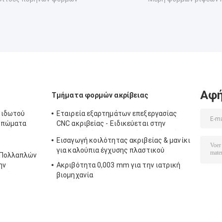
Αφή
Τμήματα φορμών ακρίβειας
βιδωτού
Εταιρεία εξαρτημάτων επεξεργασίας
 πώματα
CNC ακριβείας - Ειδικεύεται στην
επεξεργασία CNC ακριβείας και τα μέρη
Εισαγωγή κοιλότητας ακριβείας & μανίκι
στροφής CNC
για καλούπια έγχυσης πλαστικού
 Πολλαπλών
ην
Ακριβότητα 0,003 mm για την ιατρική
κιών
βιομηχανία