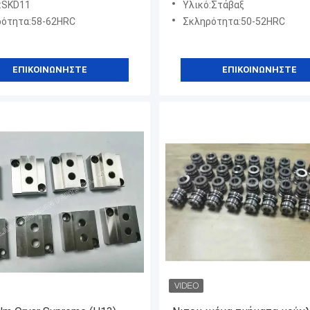
:SKD11
Υλικό:Στάβαξ
ότητα:58-62HRC
Σκληρότητα:50-52HRC
ΕΠΙΚΟΙΝΩΝΉΣΤΕ
ΕΠΙΚΟΙΝΩΝΉΣΤΕ