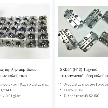
ές υψηλής ακρίβειας
SKD61 (H13) Τεχνικά
κών καλούπιων.
τετραγωνικά μέρη καλούπ
ροϊόντος:Πλαστικά εξαρτήματα καλουπιού
Όνομα εξαρτημάτων:Πλαστικά εξαρτήματ
:1,2343
Υλικό:SKD61
:+/-0,01 χλστ
Σκληρότητα:48-52HRC