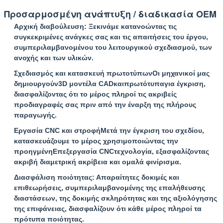
Προσαρμοσμένη ανάπτυξη / διαδικασία OEM
Αρχική διαβούλευση
: Ξεκινάμε κατανοώντας τις
συγκεκριμένες ανάγκες σας και τις απαιτήσεις του έργου,
συμπεριλαμβανομένου του λειτουργικού σχεδιασμού, των
ανοχής και των υλικών.
υποβολή
Σχεδιασμός και κατασκευή πρωτοτύπων
Οι μηχανικοί μας
δημιουργούν
3D μοντέλα CAD
και
πρωτότυπα
για έγκριση,
διασφαλίζοντας ότι το μέρος πληροί τις ακριβείς
προδιαγραφές σας πριν από την έναρξη της πλήρους
παραγωγής.
Εργασία CNC και στροφή
Μετά την έγκριση του σχεδίου,
κατασκευάζουμε το μέρος χρησιμοποιώντας την
προηγμένη
Επεξεργασία CNC
τεχνολογία, εξασφαλίζοντας
ακριβή διαμετρική ακρίβεια και ομαλά φινίρισμα.
Διασφάλιση ποιότητας
: Απαραίτητες δοκιμές και
επιθεωρήσεις, συμπεριλαμβανομένης της επαλήθευσης
διαστάσεων, της δοκιμής σκληρότητας και της αξιολόγησης
της επιφάνειας, διασφαλίζουν ότι κάθε μέρος πληροί τα
πρότυπα ποιότητας.