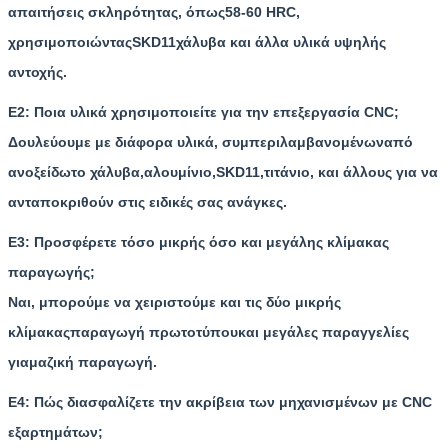
απαιτήσεις σκληρότητας, όπως
58-60 HRC
,
χρησιμοποιώντας
SKD11
χάλυβα και άλλα υλικά υψηλής
αντοχής.
Ε2: Ποια υλικά χρησιμοποιείτε για την επεξεργασία CNC;
Δουλεύουμε με διάφορα υλικά, συμπεριλαμβανομένων
από
ανοξείδωτο χάλυβα
,
αλουμίνιο
,
SKD11
,
τιτάνιο
, και άλλους για να
ανταποκριθούν στις ειδικές σας ανάγκες.
Ε3: Προσφέρετε τόσο μικρής όσο και μεγάλης κλίμακας
παραγωγής;
Ναι, μπορούμε να χειριστούμε και τις δύο μικρής
κλίμακας
παραγωγή πρωτοτύπου
και μεγάλες παραγγελίες
για
μαζική παραγωγή
.
Ε4: Πώς διασφαλίζετε την ακρίβεια των μηχανισμένων με CNC
εξαρτημάτων;