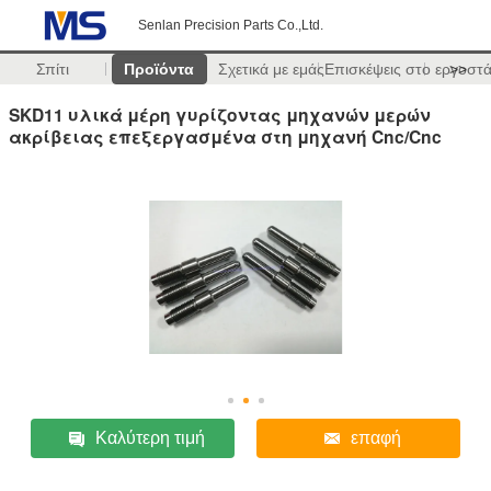
Senlan Precision Parts Co.,Ltd.
Σπίτι
Προϊόντα
Σχετικά με εμάς
Επισκέψεις στο εργοστ
>>
SKD11 υλικά μέρη γυρίζοντας μηχανών μερών
ακρίβειας επεξεργασμένα στη μηχανή Cnc/Cnc
Καλύτερη τιμή
επαφή