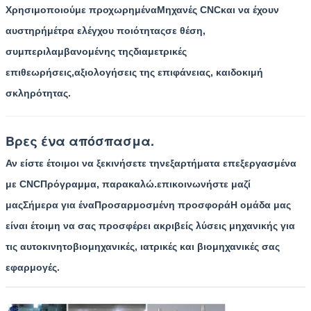
Χρησιμοποιούμε προχωρημένα
Μηχανές CNC
και να έχουν
αυστηρή
μέτρα ελέγχου ποιότητας
σε θέση,
συμπεριλαμβανομένης της
διαμετρικές
επιθεωρήσεις
,
αξιολογήσεις της επιφάνειας
, και
δοκιμή
σκληρότητας
.
Βρες ένα απόσπασμα.
Αν είστε έτοιμοι να ξεκινήσετε την
εξαρτήματα επεξεργασμένα
με CNC
Πρόγραμμα, παρακαλώ.
επικοινωνήστε μαζί
μας
Σήμερα για ένα
Προσαρμοσμένη προσφορά
Η ομάδα μας
είναι έτοιμη να σας προσφέρει ακριβείς λύσεις μηχανικής για
τις αυτοκινητοβιομηχανικές, ιατρικές και βιομηχανικές σας
εφαρμογές.