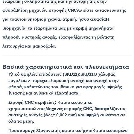
εξαιρετική σκληρότητά της και την αντοχή της στην
φθορά,
Μέρη μηχανών στροφής CNC
Αν είστε κατασκευαστής
για το
αυτοκινητοβιομηχανία
,
ιατρική
, ή
συσκευασία
Η
βιομηχανία, τα εξαρτήματα μας με ακριβή μηχανήματα
πληρούν αυστηρές ανοχές, εξασφαλίζοντας τη βέλτιστη
λειτουργία και μακροζωία.
Βασικά χαρακτηριστικά και πλεονεκτήματα
Υλικό υψηλών επιδόσεων (SKD11)
:
SKD11
Ο χάλυβας
εργαλείων παρέχει εξαιρετική αντοχή και αντοχή στην
φθορά, καθιστώντας τον ιδανικό για εφαρμογές υψηλής
έντασης και ανθεκτικά εξαρτήματα.
Στροφή CNC ακριβείας
: Κατασκευάστηκε
χρησιμοποιώντας
Μηχανές στροφής CNC
, διασφαλίζοντας
αυστηρές ανοχές (έως
± 0,002 mm
) και υψηλή συνέπεια σε
όλα τα μέρη.
Προσαρμογή
:
Οργανωτής κατασκευής
και
Κατασκευασμένο