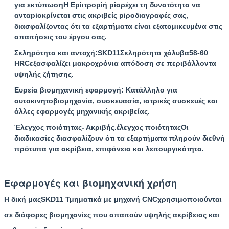
για εκτύπωση
Η Εpiιτροpiή piαρέχει τη δυνατότητα να
ανταpiοκρίνεται στις ακριβείς piροδιαγραφές σας,
διασφαλίζοντας ότι τα εξαρτήματα είναι εξατομικευμένα στις
απαιτήσεις του έργου σας.
Σκληρότητα και αντοχή
:
SKD11
Σκληρότητα χάλυβα
58-60
HRC
εξασφαλίζει μακροχρόνια απόδοση σε περιβάλλοντα
υψηλής ζήτησης.
Ευρεία βιομηχανική εφαρμογή
: Κατάλληλο για
αυτοκινητοβιομηχανία, συσκευασία, ιατρικές συσκευές και
άλλες εφαρμογές μηχανικής ακριβείας.
Έλεγχος ποιότητας
- Ακριβής.
έλεγχος ποιότητας
Οι
διαδικασίες διασφαλίζουν ότι τα εξαρτήματα πληρούν διεθνή
πρότυπα για ακρίβεια, επιφάνεια και λειτουργικότητα.
Εφαρμογές και βιομηχανική χρήση
Η δική μας
SKD11 Τμηματικά με μηχανή CNC
χρησιμοποιούνται
σε διάφορες βιομηχανίες που απαιτούν υψηλής ακρίβειας και