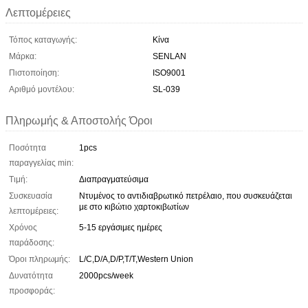
Λεπτομέρειες
Τόπος καταγωγής:
Κίνα
Μάρκα:
SENLAN
Πιστοποίηση:
ISO9001
Αριθμό μοντέλου:
SL-039
Πληρωμής & Αποστολής Όροι
Ποσότητα
1pcs
παραγγελίας min:
Τιμή:
Διαπραγματεύσιμα
Συσκευασία
Ντυμένος το αντιδιαβρωτικό πετρέλαιο, που συσκευάζεται
με στο κιβώτιο χαρτοκιβωτίων
λεπτομέρειες:
Χρόνος
5-15 εργάσιμες ημέρες
παράδοσης:
Όροι πληρωμής:
L/C,D/A,D/P,T/T,Western Union
Δυνατότητα
2000pcs/week
προσφοράς: