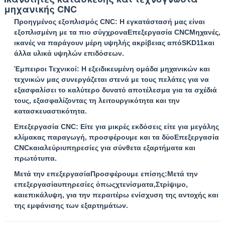
μηχανικής CNC
Προηγμένος εξοπλισμός CNC
: Η εγκατάστασή μας είναι
εξοπλισμένη με τα πιο σύγχρονα
Επεξεργασία CNC
Μηχανές,
ικανές να παράγουν μέρη υψηλής ακρίβειας από
SKD11
και
άλλα υλικά υψηλών επιδόσεων.
Έμπειροι Τεχνικοί
: Η εξειδικευμένη ομάδα μηχανικών και
τεχνικών μας συνεργάζεται στενά με τους πελάτες για να
εξασφαλίσει το καλύτερο δυνατό αποτέλεσμα για τα σχέδιά
Αφήστε ένα μήνυμα
τους, εξασφαλίζοντας τη λειτουργικότητα και την
κατασκευαστικότητα.
We bellen je snel terug!
Επεξεργασία CNC
: Είτε για μικρές εκδόσεις είτε για μεγάλης
κλίμακας παραγωγή, προσφέρουμε και τα δύο
Επεξεργασία
CNC
και
αλεύρι
υπηρεσίες για σύνθετα εξαρτήματα και
πρωτότυπα.
Μετά την επεξεργασία
Προσφέρουμε επίσης:
Μετά την
επεξεργασία
υπηρεσίες όπως
χτενίσματα
,
Στρίψιμο
,
και
επικάλυψη
, για την περαιτέρω ενίσχυση της αντοχής και
της εμφάνισης των εξαρτημάτων.