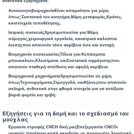
ανθεκτικά εξαρτήματα:
Αυτοκινητοβιομηχανία
Είναι απαραίτητο για μέρη
όπως:
Συστατικά του κινητήρα
,
Μέρη μεταφοράς
,
Κράτες
,
και
στοιχεία τοποθέτησης
.
Ιατρικές συσκευές
Χρησιμοποιείται για:
Μέρη
σύριγγας
,
χειρουργικά εργαλεία
, και
ιατρικά καλούπια
ένεσης
που απαιτούν τόσο ακρίβεια όσο και αντοχή.
Βιομηχανία συσκευασίας
Τέλεια για:
Κεπάσματα
μπουκαλιών
,
Κλεισίματα
, και
Συστατικά σφράγισης
που
απαιτούν σταθερή απόδοση και υψηλή ακρίβεια.
Βιομηχανικά μηχανήματα
Χρησιμοποιείται σε μέρη
όπως
Τεχνουργήματα
,
Στρογγυλά
, και
Άξονες
που απαιτούν
σκληρά, ανθεκτικά στην φθορά στοιχεία για να αντέξουν
βαριά φορτία και τριβή.
Εξηγήσεις για τη δομή και το σχεδιασμό του
μούχλας
Εργασία στροφής CNC
Η δική μας
Επεξεργασία CNC
Οι
μηχανές παρέχουν κοπή ακριβείας με προηγμένο λογισμικό