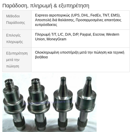
Παράδοση, πληρωμή & εξυπηρέτηση
Express αεροπορικώς (UPS, DHL, FedEx, TNT, EMS),
Μέθοδοι
Αποστολή διά θαλάσσης, Προσαρμοσμένες απαιτήσεις
Παράδοσης
ευπρόσδεκτες
Πληρωμή T/T, L/C, D/A, D/P, Paypal, Escrow, Western
Επιλογές
Union, MoneyGram
πληρωμής
Ολοκληρωμένη υποστήριξη μετά την πώληση και τεχνική
Εξυπηρέτηση
βοήθεια
μετά την
πώληση