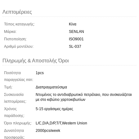
Λεπτομέρειες
Τόπος καταγωγής:
Κίνα
Μάρκα:
SENLAN
Πιστοποίηση:
ISO9001
Αριθμό μοντέλου:
SL-037
Πληρωμής & Αποστολής Όροι
Ποσότητα
1pcs
παραγγελίας min:
Τιμή:
Διαπραγματεύσιμα
Συσκευασία
Ντυμένος το αντιδιαβρωτικό πετρέλαιο, που συσκευάζεται
με στο κιβώτιο χαρτοκιβωτίων
λεπτομέρειες:
Χρόνος
5-15 εργάσιμες ημέρες
παράδοσης:
Όροι πληρωμής:
L/C,D/A,D/P,T/T,Western Union
Δυνατότητα
2000pcs/week
προσφοράς: