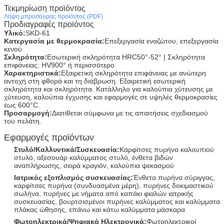
Τεκμηρίωση προϊόντος
Λήψη μπροσούρας προϊόντος (PDF)
Προδιαγραφές προϊόντος
Υλικό:
SKD-61
Κατεργασία με θερμοκρασία:
Επεξεργασία εναζώτου, επεξεργασία
κενού
Σκληρότητα:
Εσωτερική σκληρότητα HRC50°-52° | Σκληρότητα
επιφάνειας: HV900° ή περισσότερο
Χαρακτηριστικά:
Εξαιρετική σκληρότητα επιφάνειας με ανώτερη
αντοχή στη φθορά και τη διάβρωση. Εξαιρετική εσωτερική
σκληρότητα και σκληρότητα. Κατάλληλο για καλούπια χύτευσης με
χύτευση, καλούπια έγχυσης και εφαρμογές σε υψηλές θερμοκρασίες
έως 600°C.
Προσαρμογή:
Διατίθεται σύμφωνα με τις απαιτήσεις σχεδιασμού
του πελάτη.
Αφήστε ένα μήνυμα
Εφαρμογές προϊόντων
We bellen je snel terug!
Στυλό/Καλλυντικά/Συσκευασία:
Καρφίτσες πυρήνα καλουπιού
στυλό, αξεσουάρ καλύμματος στυλό, ένθετα βιδών
αναπλήρωσης, σειρά κραγιόν, καλούπια ψεκασμού
Ιατρικός εξοπλισμός συσκευασίας:
Ένθετα πυρήνα σύριγγας,
καρφίτσες πυρήνα (συνδυασμένα μέρη), πυρήνες δοκιμαστικού
σωλήνα, πυρήνες με νήματα από καπάκι φιαλών ιατρικής
συσκευασίας, βουρτσισμένοι πυρήνες καλύμματος και καλύμματα
πλάκας ώθησης, επάνω και κάτω καλύμματα μάσκαρα
Φωτοηλεκτρικά/Ψηφιακά Ηλεκτρονικά:
Φωτοηλεκτρικοί