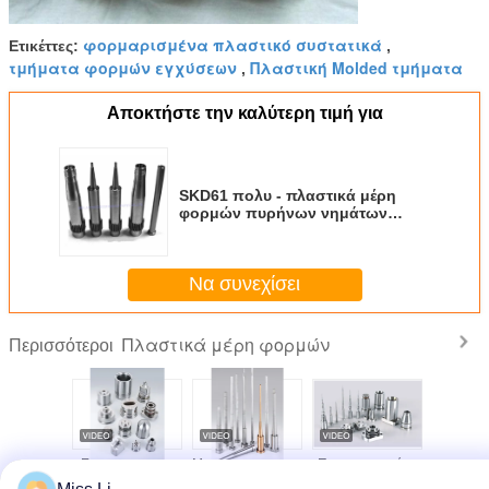
φορμαρισμένα πλαστικό συστατικά
Ετικέττες:
,
τμήματα φορμών εγχύσεων
Πλαστική Molded τμήματα
,
Αποκτήστε την καλύτερη τιμή για
SKD61 πολυ - πλαστικά μέρη
φορμών πυρήνων νημάτων
κοιλοτήτων για την πλαστική
φόρμα ΚΑΠ μπουκαλιών
Να συνεχίσει
Πλαστικά μέρη φορμών
Περισσότεροι
Εξατομικευμένα
Μη τυποποιημένοι
Προσαρμοσμένα
Η Hitach
Εξαρτήματα Μη
πυρήνες μούχλας
πλαστικά
Τμήμ