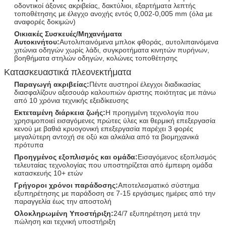
οδοντικοί άξονες ακριβείας, δακτύλιοι, εξαρτήματα λεπτής
τοποθέτησης με έλεγχο ανοχής εντός 0,002-0,005 mm (όλα με
αναφορές δοκιμών)
Οικιακές Συσκευές/Μηχανήματα
Αυτοκινήτου:
Αυτολιπαινόμενα μπλοκ φθοράς, αυτολιπαινόμενα
χιτώνια οδηγών χωρίς λάδι, συγκροτήματα κινητών πυρήνων,
βοηθήματα στηλών οδηγών, κολώνες τοποθέτησης
Κατασκευαστικά πλεονεκτήματα
Παραγωγή ακριβείας:
Πέντε αυστηροί έλεγχοι διαδικασίας
διασφαλίζουν αξεσουάρ καλουπιών άριστης ποιότητας με πάνω
από 10 χρόνια τεχνικής εξειδίκευσης
υποβολή
Εκτεταμένη διάρκεια ζωής:
Η προηγμένη τεχνολογία που
χρησιμοποιεί εισαγόμενες πρώτες ύλες και θερμική επεξεργασία
κενού με βαθιά κρυογονική επεξεργασία παρέχει 3 φορές
μεγαλύτερη αντοχή σε οξύ και αλκάλια από τα βιομηχανικά
πρότυπα
Προηγμένος εξοπλισμός και ομάδα:
Εισαγόμενος εξοπλισμός
τελευταίας τεχνολογίας που υποστηρίζεται από έμπειρη ομάδα
κατασκευής 10+ ετών
Γρήγοροι χρόνοι παράδοσης:
Αποτελεσματικό σύστημα
εξυπηρέτησης με παράδοση σε 7-15 εργάσιμες ημέρες από την
παραγγελία έως την αποστολή
Ολοκληρωμένη Υποστήριξη:
24/7 εξυπηρέτηση μετά την
πώληση και τεχνική υποστήριξη