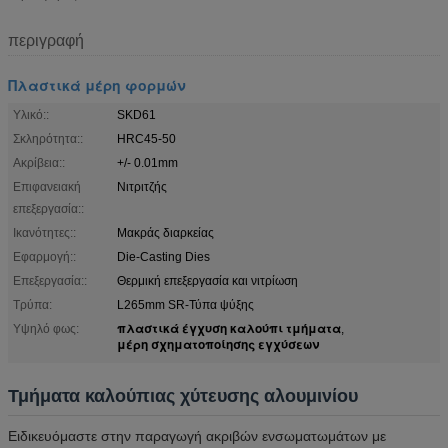
περιγραφή
Πλαστικά μέρη φορμών
Υλικό::
SKD61
Σκληρότητα::
HRC45-50
Ακρίβεια::
+/- 0.01mm
Επιφανειακή
Νιτριτζής
επεξεργασία::
Ικανότητες::
Μακράς διαρκείας
Εφαρμογή::
Die-Casting Dies
Επεξεργασία::
Θερμική επεξεργασία και νιτρίωση
Τρύπα:
L265mm SR-Τύπα ψύξης
πλαστικά έγχυση καλούπι τμήματα
Υψηλό φως:
,
μέρη σχηματοποίησης εγχύσεων
Τμήματα καλούπιας χύτευσης αλουμινίου
Ειδικευόμαστε στην παραγωγή ακριβών ενσωματωμάτων με