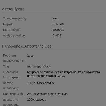
Λεπτομέρειες
Τόπος καταγωγής:
Κίνα
Μάρκα:
SENLAN
Πιστοποίηση:
ISO9001
Αριθμό μοντέλου:
CI-018
Πληρωμής & Αποστολής Όροι
Ποσότητα
1pcs
παραγγελίας min:
Τιμή:
Διαπραγματεύσιμα
Συσκευασία
Ντυμένος το αντιδιαβρωτικό πετρέλαιο, που συσκευάζεται
με στο κιβώτιο χαρτοκιβωτίων
λεπτομέρειες:
Χρόνος
7-15 ημέρες εργασίας
παράδοσης:
Όροι πληρωμής:
Λ/Κ,Τ/Τ,Western Union,D/A,D/P
Δυνατότητα
2000pcs/week
προσφοράς: