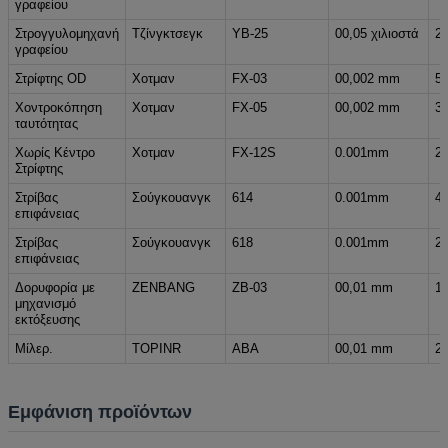
γραφείου
Στρογγυλομηχανή
Τζίνγκτσεγκ
YB-25
00,05 χιλιοστά
2
γραφείου
Στρίφτης OD
Χοτμαν
FX-03
00,002 mm
5
Χοντροκόπηση
Χοτμαν
FX-05
00,002 mm
3
ταυτότητας
Χωρίς Κέντρο
Χοτμαν
FX-12S
0.001mm
2
Στρίφτης
Στρίβας
Σούγκουανγκ
614
0.001mm
4
επιφάνειας
Στρίβας
Σούγκουανγκ
618
0.001mm
2
επιφάνειας
Δορυφορία με
ZENBANG
ZB-03
00,01 mm
1
μηχανισμό
εκτόξευσης
Μίλερ.
TOPINR
ΑΒΑ
00,01 mm
2
Εμφάνιση προϊόντων