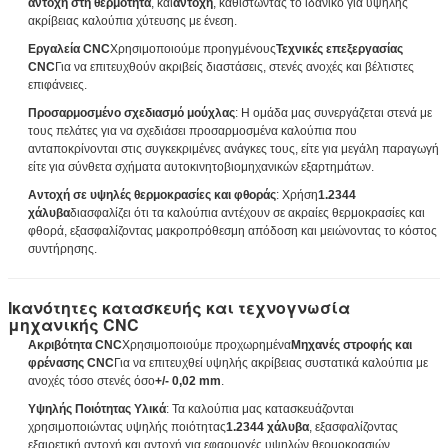
αντοχή στη θερμότητα
, και
αντοχή
, καθιστώντας το ιδανικό για υψηλής
ακρίβειας καλούπια χύτευσης με ένεση.
Εργαλεία CNC
Χρησιμοποιούμε προηγμένους
Τεχνικές επεξεργασίας
CNC
Για να επιτευχθούν ακριβείς διαστάσεις, στενές ανοχές και βέλτιστες
επιφάνειες.
Προσαρμοσμένο σχεδιασμό μούχλας
: Η ομάδα μας συνεργάζεται στενά με
τους πελάτες για να σχεδιάσει προσαρμοσμένα καλούπια που
ανταποκρίνονται στις συγκεκριμένες ανάγκες τους, είτε για μεγάλη παραγωγή
είτε για σύνθετα σχήματα αυτοκινητοβιομηχανικών εξαρτημάτων.
Αντοχή σε υψηλές θερμοκρασίες και φθοράς
: Χρήση
1.2344
χάλυβα
διασφαλίζει ότι τα καλούπια αντέχουν σε ακραίες θερμοκρασίες και
φθορά, εξασφαλίζοντας μακροπρόθεσμη απόδοση και μειώνοντας το κόστος
συντήρησης.
Αφήστε ένα μήνυμα
Ικανότητες κατασκευής και τεχνογνωσία
μηχανικής CNC
We bellen je snel terug!
Ακριβότητα CNC
Χρησιμοποιούμε προχωρημένα
Μηχανές στροφής και
φρένασης CNC
Για να επιτευχθεί υψηλής ακρίβειας συστατικά καλούπια με
ανοχές τόσο στενές όσο
+/- 0,02 mm
.
Υψηλής Ποιότητας Υλικά
: Τα καλούπια μας κατασκευάζονται
χρησιμοποιώντας υψηλής ποιότητας
1.2344 χάλυβα
, εξασφαλίζοντας
εξαιρετική αντοχή και αντοχή για εφαρμογές υψηλών θερμοκρασιών.