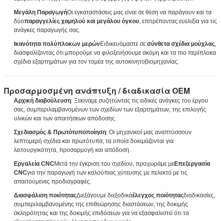
Μεγάλη Παραγωγή
Οι εγκαταστάσεις μας είναι σε θέση να παράγουν και τα
δύο
παραγγελίες χαμηλού και μεγάλου όγκου
, επιτρέποντας ευελιξία για τις
ανάγκες παραγωγής σας.
Ικανότητα πολύπλοκων μερών
Ειδικευόμαστε σε:
σύνθετα σχέδια μούχλας
,
διασφαλίζοντας ότι μπορούμε να φιλοξενήσουμε ακόμη και τα πιο περίπλοκα
σχέδια εξαρτημάτων για τον τομέα της αυτοκινητοβιομηχανίας.
Προσαρμοσμένη ανάπτυξη / διαδικασία OEM
Αρχική διαβούλευση
: Ξεκινάμε συζητώντας τις ειδικές ανάγκες του έργου
σας, συμπεριλαμβανομένων των σχεδίων των εξαρτημάτων, της επιλογής
υποβολή
υλικών και των απαιτήσεων απόδοσης.
Σχεδιασμός & Πρωτότυποποίηση
: Οι μηχανικοί μας αναπτύσσουν
λεπτομερή σχέδια και πρωτότυπα, τα οποία δοκιμάζονται για
λειτουργικότητα, προσαρμογή και απόδοση.
Εργαλεία CNC
Μετά την έγκριση του σχεδίου, προχωράμε με
Επεξεργασία
CNC
για την παραγωγή των καλούπιας χύτευσης με πελεκτό με τις
απαιτούμενες προδιαγραφές.
Διασφάλιση ποιότητας
Διεξάγουμε διεξοδικά
έλεγχος ποιότητας
διαδικασίες,
συμπεριλαμβανομένης της επιθεώρησης διαστάσεων, της δοκιμής
σκληρότητας και της δοκιμής επιδόσεων για να εξασφαλιστεί ότι τα