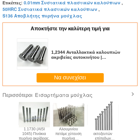
0.01mm Συστατικά πλαστικών καλούπιων
Ετικέττες:
,
50HRC Συστατικά πλαστικών καλούπιων
,
S136 Αποβλήτης πυρήνα μούχλας
Αποκτήστε την καλύτερη τιμή για
1,2344 Ανταλλακτικά καλουπιών
ακριβείας αυτοκινήτου |
Προσαρμοσμένα εξαρτήματα
χύτευσης
Να συνεχίσει
Εισαρτήματα μούχλας
Περισσότεροι
δακτύλιος
S136 μέρη
Πλαστικά φορμών
1.1730 
τμημάτων S136
φορμών
μερών πυρήνων
1045) Πι
φορμών ακρίβειας
ακρίβειας, μανίκια
ενθέτων φορμών
πυρήνα ακρ