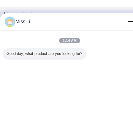
εγχύσεων
συστημάτων
πυρήνων τμήματα
παραλληλισμού
εκτίναξης φορμών
εγχύσεων
0.01mm
για τις πλαστικές
καρφιτσών
Γλώσσα αλλαγής
φόρμες εγχύσεων
πλαστικά
Miss Li
Greek
2:14 AM
Σπίτι
|
Σχετικά με εμάς
|
Επικοινωνήστε μαζί μας
|
Sitemap
|
Privacy Policy
Good day, what product are you looking for?
Άποψη υπολογιστών γραφείου
Copyright © 2018 - 2026 Senlan Precision Parts Co.,Ltd..
All rights reserved.