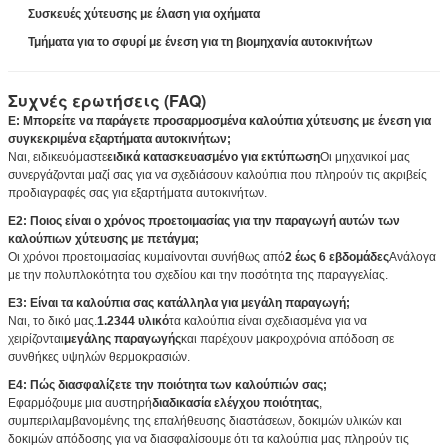
Συσκευές χύτευσης με έλαση για οχήματα
Τμήματα για το σφυρί με ένεση για τη βιομηχανία αυτοκινήτων
Συχνές ερωτήσεις (FAQ)
Ε: Μπορείτε να παράγετε προσαρμοσμένα καλούπια χύτευσης με ένεση για
συγκεκριμένα εξαρτήματα αυτοκινήτων;
Ναι, ειδικευόμαστε
ειδικά κατασκευασμένο για εκτύπωση
Οι μηχανικοί μας
συνεργάζονται μαζί σας για να σχεδιάσουν καλούπια που πληρούν τις ακριβείς
προδιαγραφές σας για εξαρτήματα αυτοκινήτων.
Ε2: Ποιος είναι ο χρόνος προετοιμασίας για την παραγωγή αυτών των
καλούπιων χύτευσης με πετάγμα;
Οι χρόνοι προετοιμασίας κυμαίνονται συνήθως από
2 έως 6 εβδομάδες
Ανάλογα
με την πολυπλοκότητα του σχεδίου και την ποσότητα της παραγγελίας.
Ε3: Είναι τα καλούπια σας κατάλληλα για μεγάλη παραγωγή;
Ναι, το δικό μας.
1.2344 υλικό
τα καλούπια είναι σχεδιασμένα για να
χειρίζονται
μεγάλης παραγωγής
και παρέχουν μακροχρόνια απόδοση σε
συνθήκες υψηλών θερμοκρασιών.
Ε4: Πώς διασφαλίζετε την ποιότητα των καλούπιών σας;
Εφαρμόζουμε μια αυστηρή
διαδικασία ελέγχου ποιότητας
,
συμπεριλαμβανομένης της επαλήθευσης διαστάσεων, δοκιμών υλικών και
δοκιμών απόδοσης για να διασφαλίσουμε ότι τα καλούπια μας πληρούν τις