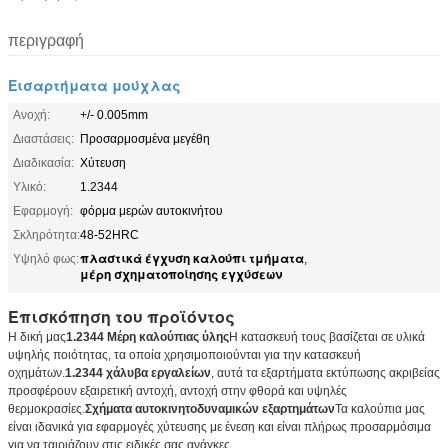
περιγραφή
Εισαρτήματα μούχλας
Ανοχή:
+/- 0.005mm
Διαστάσεις:
Προσαρμοσμένα μεγέθη
Διαδικασία:
Χύτευση
Υλικό:
1.2344
Εφαρμογή:
φόρμα μερών αυτοκινήτου
Σκληρότητα:
48-52HRC
πλαστικά έγχυση καλούπι τμήματα
Υψηλό φως:
,
μέρη σχηματοποίησης εγχύσεων
Επισκόπηση του προϊόντος
Η δική μας
1.2344 Μέρη καλούπιας ύλης
Η κατασκευή τους βασίζεται σε υλικά
υψηλής ποιότητας, τα οποία χρησιμοποιούνται για την κατασκευή
οχημάτων.
1.2344 χάλυβα εργαλείων
, αυτά τα εξαρτήματα εκτύπωσης ακριβείας
προσφέρουν εξαιρετική αντοχή, αντοχή στην φθορά και υψηλές
θερμοκρασίες.
Σχήματα αυτοκινητοδυναμικών εξαρτημάτων
Τα καλούπια μας
είναι ιδανικά για εφαρμογές χύτευσης με ένεση και είναι πλήρως προσαρμόσιμα
για να ταιριάζουν στις ειδικές σας ανάγκες.