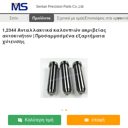
Senlan Precision Parts Co.,Ltd.
Σπίτι
Προϊόντα
Σχετικά με εμάς
Επισκέψεις στο εργοστ
>>
1,2344 Ανταλλακτικά καλουπιών ακριβείας
αυτοκινήτου | Προσαρμοσμένα εξαρτήματα
χύτευσης
Καλύτερη τιμή
επαφή