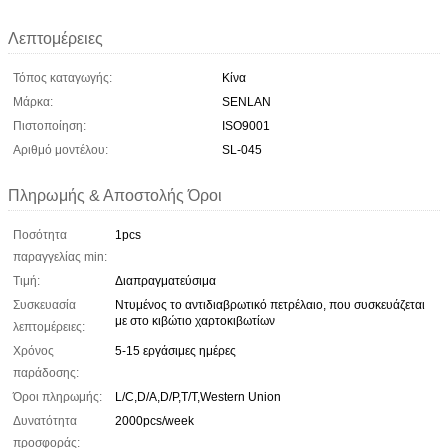
Λεπτομέρειες
Τόπος καταγωγής:
Κίνα
Μάρκα:
SENLAN
Πιστοποίηση:
ISO9001
Αριθμό μοντέλου:
SL-045
Πληρωμής & Αποστολής Όροι
Ποσότητα
1pcs
παραγγελίας min:
Τιμή:
Διαπραγματεύσιμα
Συσκευασία
Ντυμένος το αντιδιαβρωτικό πετρέλαιο, που συσκευάζεται
με στο κιβώτιο χαρτοκιβωτίων
λεπτομέρειες:
Χρόνος
5-15 εργάσιμες ημέρες
παράδοσης:
Όροι πληρωμής:
L/C,D/A,D/P,T/T,Western Union
Δυνατότητα
2000pcs/week
προσφοράς: