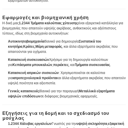
εξαρτημάτων αυτοκινήτου.
Εφαρμογές και βιομηχανική χρήση
Η δική μας
1.2344 Τμήματα καλούπιας χύτευσης
είναι εξαιρετικά κατάλληλα για
βιομηχανίες που απαιτούν υψηλής ακρίβειας, ανθεκτικούς και αξιόπιστους
τύπους, ιδίως στη βιομηχανία αυτοκινήτων:
Αυτοκινητοβιομηχανία
Ιδανικό για δημιουργία
Συστατικά του
κινητήρα
,
Κράτες
,
Μέρη μεταφοράς
, και άλλα εξαρτήματα ακριβείας που
απαιτούνται για οχήματα.
Κατασκευή συσκευασιών
Χρήσιμο για τη δημιουργία καλούπιων
για
Κεπάσματα μπουκαλιών
,
περιέκτες
, και
Τμήματα συσκευασίας
.
Κατασκευή ιατρικών συσκευών
: Χρησιμοποιείται σε καλούπια
για
ιατροτεχνολογικά προϊόντα
και άλλα εξαρτήματα ακριβείας που απαιτούν
υψηλή ποιότητα και αξιοπιστία.
Γενικές κατασκευές
Ιδανικό για την παραγωγή
Μεταλλικά εξαρτήματα
υψηλών επιδόσεων
σε διάφορες βιομηχανικές εφαρμογές.
Εξηγήσεις για τη δομή και το σχεδιασμό του
μούχλας
1.2344 Χάλυβας εργαλείων
Γνωστός για την
υψηλή σκληρότητα
,
εξαιρετική