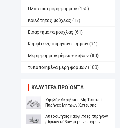
Πλαστικά μέρη φορμών
(150)
Κοιλότητες μούχλας
(13)
Εισαρτήματα μούχλας
(61)
Καρφίτσες πυρήνων φορμών
(71)
Μέρη φορμών ρίψεων κύβων
(80)
τυποποιημένα μέρη φορμών
(188)
ΚΑΛΎΤΕΡΑ ΠΡΟΪΌΝΤΑ
Υψηλής Ακρίβειας Μη Τυπικοί
Πυρήνες Μητρών Χύτευσης
Αυτοκίνητες καρφίτσες πυρήνων
ρίψεων κύβων μερών φορμών
ρίψεων κύβων DAC Nitrding