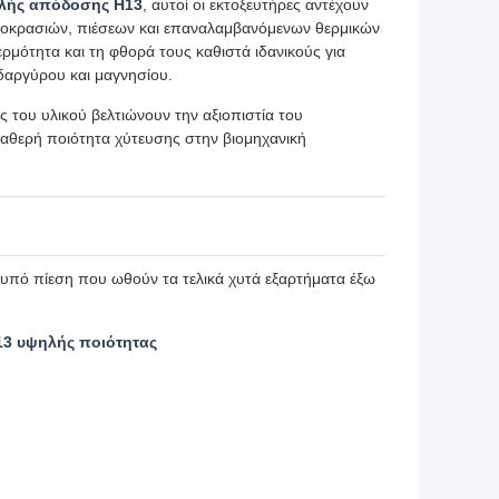
ηλής απόδοσης H13
, αυτοί οι εκτοξευτήρες αντέχουν
μοκρασιών, πιέσεων και επαναλαμβανόμενων θερμικών
ερμότητα και τη φθορά τους καθιστά ιδανικούς για
δαργύρου και μαγνησίου.
ς του υλικού βελτιώνουν την αξιοπιστία του
ταθερή ποιότητα χύτευσης στην βιομηχανική
υπό πίεση που ωθούν τα τελικά χυτά εξαρτήματα έξω
13 υψηλής ποιότητας
ύ