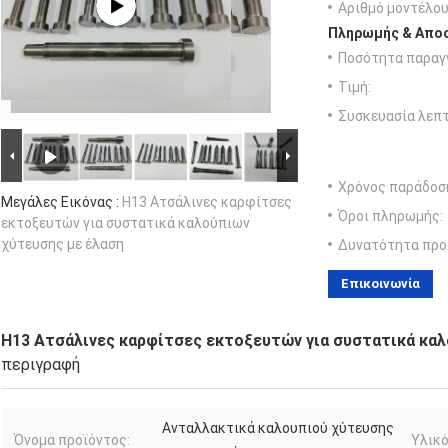
Αριθμό μοντέλου
Πληρωμής & Αποσ
Ποσότητα παραγγ
Τιμή:
Συσκευασία λεπτ
Χρόνος παράδοσ
Μεγάλες Εικόνας :
H13 Ατσάλινες καρφίτσες
Όροι πληρωμής:
εκτοξευτών για συστατικά καλούπιων
χύτευσης με έλαση
Δυνατότητα προ
Επικοινωνία
H13 Ατσάλινες καρφίτσες εκτοξευτών για συστατικά καλ
περιγραφή
Ανταλλακτικά καλουπιού χύτευσης
Όνομα προϊόντος:
Υλικό