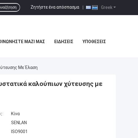
Ζητήστε ένα απόσπασμα
|
Greek
Αναζήτηση
ΟΙΝΩΝΉΣΤΕ ΜΑΖΊ ΜΑΣ
ΕΙΔΉΣΕΙΣ
ΥΠΟΘΈΣΕΙΣ
Χύτευσης Με Έλαση
υστατικά καλούπιων χύτευσης με
ς:
Κίνα
SENLAN
ISO9001