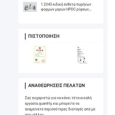
1.2343 ειδικά ένθετα πυρήνων
φορμών μερών HPDC ρίψεων
κύβων με την υψηλή στίλβωση
ΠΙΣΤΟΠΟΊΗΣΗ
ΑΝΑΘΕΩΡΉΣΕΙΣ ΠΕΛΑΤΏΝ
Σας ευχαριστώ για να κάνει τέτοια καλή
εργασία quanlity, και μπορείτε να
αναμείνετε περισσότερες διαταγές από με
στο μέλλον