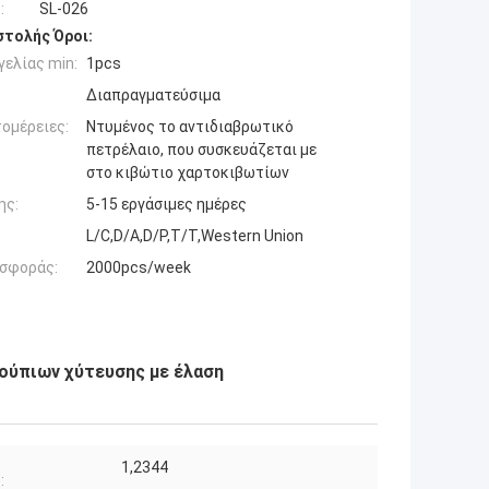
:
SL-026
τολής Όροι:
ελίας min:
1pcs
Διαπραγματεύσιμα
ομέρειες:
Ντυμένος το αντιδιαβρωτικό
πετρέλαιο, που συσκευάζεται με
στο κιβώτιο χαρτοκιβωτίων
ης:
5-15 εργάσιμες ημέρες
L/C,D/A,D/P,T/T,Western Union
σφοράς:
2000pcs/week
ούπιων χύτευσης με έλαση
1,2344
: