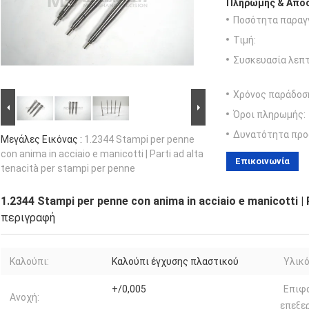
Πληρωμής & Αποσ
Ποσότητα παραγγ
Τιμή:
Συσκευασία λεπτ
Χρόνος παράδοσ
Όροι πληρωμής:
Δυνατότητα προ
Μεγάλες Εικόνας :
1.2344 Stampi per penne
con anima in acciaio e manicotti | Parti ad alta
Επικοινωνία
tenacità per stampi per penne
1.2344 Stampi per penne con anima in acciaio e manicotti | 
περιγραφή
Καλούπι:
Καλούπι έγχυσης πλαστικού
Υλικό
+/0,005
Επιφ
Ανοχή:
επεξερ