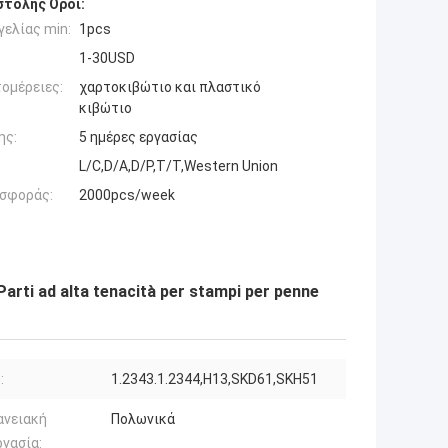
τολής Όροι:
ελίας min:
1pcs
1-30USD
ομέρειες:
χαρτοκιβώτιο και πλαστικό
κιβώτιο
ης:
5 ημέρες εργασίας
L/C,D/A,D/P,T/T,Western Union
σφοράς:
2000pcs/week
Parti ad alta tenacità per stampi per penne
:
1.2343.1.2344,H13,SKD61,SKH51
ανειακή
Πολωνικά
γασία: