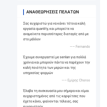
ΑΝΑΘΕΩΡΉΣΕΙΣ ΠΕΛΑΤΏΝ
Σας ευχαριστώ για να κάνει τέτοια καλή
εργασία quanlity, και μπορείτε να
αναμείνετε περισσότερες διαταγές από με
στο μέλλον
—— Fernando
Έχουμε συνεργαστεί με senlan για πολλά
χρόνια και μπορούν πάντα να παρέχουν την
καλή ποιότητα των μερών και της
υπηρεσίας φορμών
—— Εμίρης Choroo
Έλαβα τη συσκευασία μου σήμερα και είμαι
ευχαριστημένος από τις καρφίτσες που
έχετε κάνει, φαίνονται τέλειες, σας
ευχαριστούν.