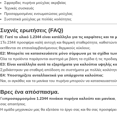
Σφραγίδες πυρήνα μούχλας ακριβείας
Τεχνικές συσκευές
Προσαρμοσμένες ενσωματώσεις μούχλας
Συστατικά μούχλας με πολλές κοιλότητες
Συχνές ερωτήσεις (FAQ)
Ε: Γιατί το υλικό 1.2344 είναι κατάλληλο για τις καρφίτσες και τ
1Το.2344 προσφέρει καλή αντοχή και θερμική σταθερότητα, καθιστώντ
εκτίθενται σε επαναλαμβανόμενους θερμικούς κύκλους.
Ε2: Μπορείτε να κατασκευάσετε μόνο σύμφωνα με τα σχέδια τω
Όλα τα προϊόντα παράγονται αυστηρά με βάση τα σχέδια ή τις προδια
Ε3: Είναι κατάλληλα αυτά τα εξαρτήματα για καλούπια υψηλής κο
Σχεδιάστηκαν για σταθερή απόδοση σε συστήματα με πολλές κοιλότητ
Ε4: Υποστηρίζετε ανταλλακτικά για υπάρχοντα καλούπια;
Ναι, οι αγκάθες και τα μανίκια του πυρήνα μπορούν να κατασκευαστούν
Βρες ένα απόσπασμα.
Για
προσαρμοσμένα 1.2344 πινάκια πυρήνα καλούπι και μανίκια
,
σας απαιτήσεις.
Η ομάδα μηχανικών μας θα εξετάσει το έργο σας και θα σας προσφέρει