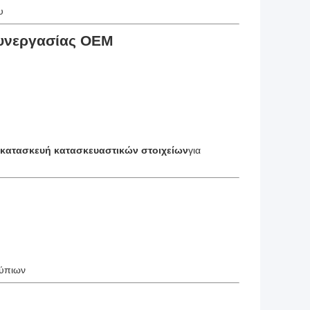
υ
συνεργασίας OEM
 κατασκευή κατασκευαστικών στοιχείων
για
ούπιων