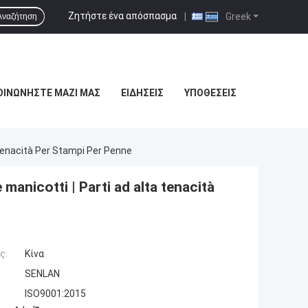
Ζητήστε ένα απόσπασμα
|
Greek
Αναζήτηση
ΟΙΝΩΝΉΣΤΕ ΜΑΖΊ ΜΑΣ
ΕΙΔΉΣΕΙΣ
ΥΠΟΘΈΣΕΙΣ
 Tenacità Per Stampi Per Penne
manicotti | Parti ad alta tenacità
ς:
Κίνα
SENLAN
ISO9001:2015