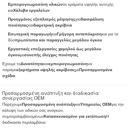
Εμπειρογνωμοσύνη υλικών
σε κράματα υψηλής αντοχής
και
Χάλυβα εργαλείων
Προηγμένος εξοπλισμός μέτρησης
για
διασφάλιση
ποιότητας
και
διαμετρική ακρίβεια
Εσωτερική παραγωγή
και
Γρήγορη ανταπόκριση
και για τα
δύο
πρωτότυπα και παραγγελίες μεγάλου όγκου
Εργαστικές επεξεργασίες χαμηλού έως μεγάλου
όγκου
με
συνεπής έλεγχος ποιότητας
Εχουμε το
Δυνατότητα
και
εμπειρογνωμοσύνη
να
παράγει
εξαρτήματα υψηλής ακρίβειας
με
Προσαρμοσμένα
σχέδια
.
Προσαρμοσμένη ανάπτυξη και διαδικασία
συνεργασίας OEM
Αφήστε ένα μήνυμα
Παρέχουμε
Προσαρμοσμένη ανάπτυξη
και
Υπηρεσίες OEM
για την
κάλυψη των ειδικών σας αναγκών,
We bellen je snel terug!
συμπεριλαμβανομένων
Κατασκευασμένο για εκτύπωση
Η
διαδικασία περιλαμβάνει: