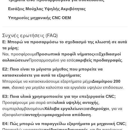
Εισάξεις Μούχλας Υψηλής Ακριβότητας
Υπηρεσίες μηχανικής CNC OEM
Συχνές ερωτήσεις (FAQ)
Ε: Μπορώ να προσαρμόσω το σχεδιασμό της κλωστή σε αυτά
τα μέρη;
Ναι, προσφέρουμε
Προσωπικά προφίλ νήματος
και
Σχεδιασμοί
αυλακώσεων
Προσαρμοσμένο για εσάς
ακριβείς προδιαγραφές
.
Ε2: Ποιο είναι το μέγιστο μέγεθος που μπορείτε να
κατασκευάσετε για αυτά τα εξαρτήματα;
Μπορούμε να κατασκευάσουμε εξαρτήματα μέχρι
Διαμέτρου 200
mm
, ιδανικό για μεγάλα καλούπια και εργαλεία υψηλών επιδόσεων.
Ε3: Ποια υλικά χρησιμοποιείτε για την επεξεργασία CNC;
Προσφέρουμε μια σειρά από
υλικά υψηλής αντοχής
,
συμπεριλαμβανομένων
Χάλυβα εργαλείων
και
σιδηρούχοι
, για να
εξασφαλιστεί
αντοχή
και
μακροχρόνια απόδοση
.
Ε4: Πώς μπορώ να παραγγείλω εξαρτήματα με μηχανική CNC;
Παρακαλώ μοιραστείτε
σχέδια
ή
προδιαγραφές
, και θα παρέχουμε