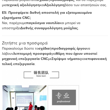
μια
τεχνική αξιολόγηση
και
Αξιολόγηση
βάσει των απαιτήσεών σας.
Ε5: Προσφέρετε διεθνή αποστολή για εξατομικευμένα
εξαρτήματα CNC;
Ναι, παρέχουμε
παγκόσμια ναυτιλία
και μπορεί να
υποστηρίξει
Διεθνής συναρμολόγηση μούχλας
.
Ζητήστε μια προσφορά
Παρακαλούμε δώστε το
σχέδια
ή
προδιαγραφές έργου
να
λάβουν
λεπτομερή προσφορά
για
Μέρη που έχουν υποστεί
μηχανική επεξεργασία CNC
με
Στρίψιμο νήματος
και
επιφανειακή
τελική επεξεργασία
.