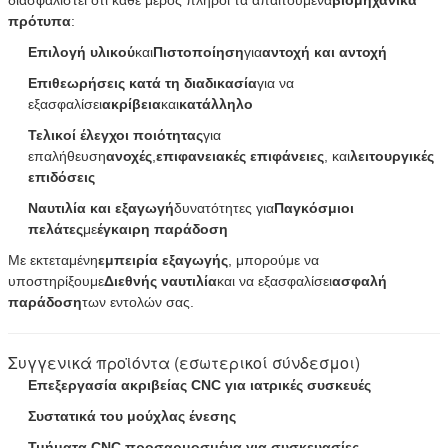
πρότυπα
:
Επιλογή υλικού
και
Πιστοποίηση
για
αντοχή και αντοχή
Επιθεωρήσεις κατά τη διαδικασία
για να
εξασφαλίσει
ακρίβεια
και
κατάλληλο
Τελικοί έλεγχοι ποιότητας
για
επαλήθευση
ανοχές
,
επιφανειακές επιφάνειες
, και
λειτουργικές
επιδόσεις
Ναυτιλία και εξαγωγή
δυνατότητες για
Παγκόσμιοι
πελάτες
με
έγκαιρη παράδοση
Με εκτεταμένη
εμπειρία εξαγωγής
, μπορούμε να
υποστηρίξουμε
Διεθνής ναυτιλία
και να εξασφαλίσει
ασφαλή
παράδοση
των εντολών σας.
Συγγενικά προϊόντα (εσωτερικοί σύνδεσμοι)
Επεξεργασία ακριβείας CNC για ιατρικές συσκευές
Συστατικά του μούχλας ένεσης
Τμήματα CNC προσαρμοσμένα για συσκευασίες