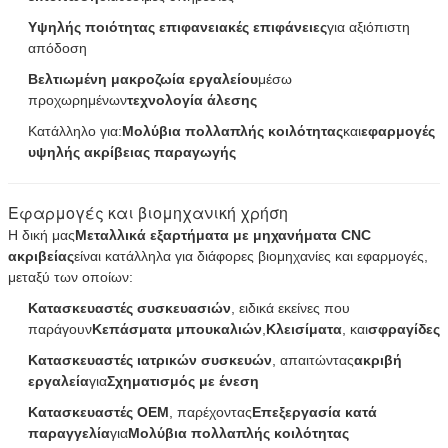
Υψηλής ποιότητας επιφανειακές επιφάνειες
για αξιόπιστη
απόδοση
Βελτιωμένη μακροζωία εργαλείου
μέσω
προχωρημένων
τεχνολογία άλεσης
Κατάλληλο για:
Μολύβια πολλαπλής κοιλότητας
και
εφαρμογές
υψηλής ακρίβειας παραγωγής
Εφαρμογές και βιομηχανική χρήση
Η δική μας
Μεταλλικά εξαρτήματα με μηχανήματα CNC
ακριβείας
είναι κατάλληλα για διάφορες βιομηχανίες και εφαρμογές,
μεταξύ των οποίων:
Κατασκευαστές συσκευασιών
, ειδικά εκείνες που
παράγουν
Κεπάσματα μπουκαλιών
,
Κλεισίματα
, και
σφραγίδες
Κατασκευαστές ιατρικών συσκευών
, απαιτώντας
ακριβή
εργαλεία
για
Σχηματισμός με ένεση
Κατασκευαστές OEM
, παρέχοντας
Επεξεργασία κατά
παραγγελία
για
Μολύβια πολλαπλής κοιλότητας