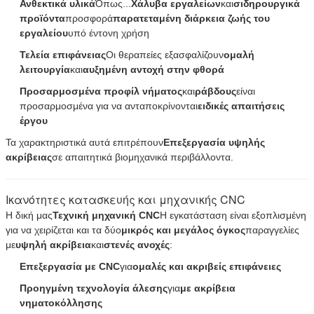
Ανθεκτικά υλικά
Όπως...
Χάλυβα εργαλείων
και
σιδηρουργικά
προϊόντα
προσφορά
παρατεταμένη διάρκεια ζωής του
εργαλείου
υπό έντονη χρήση
Τελεία επιφάνειας
Οι θεραπείες εξασφαλίζουν
ομαλή
λειτουργία
και
αυξημένη αντοχή στην φθορά
Προσαρμοσμένα προφίλ νήματος
και
ράβδους
είναι
προσαρμοσμένα για να ανταποκρίνονται
ειδικές απαιτήσεις
έργου
Τα χαρακτηριστικά αυτά επιτρέπουν
Επεξεργασία υψηλής
ακρίβειας
σε απαιτητικά βιομηχανικά περιβάλλοντα.
Ικανότητες κατασκευής και μηχανικής CNC
Η δική μας
Τεχνική μηχανική CNC
Η εγκατάσταση είναι εξοπλισμένη
για να χειρίζεται και τα δύο
μικρός και μεγάλος όγκος
παραγγελίες
με
υψηλή ακρίβεια
και
στενές ανοχές
:
Επεξεργασία με CNC
για
ομαλές και ακριβείς επιφάνειες
Προηγμένη τεχνολογία άλεσης
για
με ακρίβεια
νηματοκόλλησης