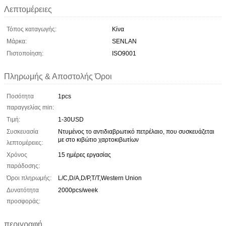
Λεπτομέρειες
Τόπος καταγωγής:
Κίνα
Μάρκα:
SENLAN
Πιστοποίηση:
ISO9001
Πληρωμής & Αποστολής Όροι
Ποσότητα
1pcs
παραγγελίας min:
Τιμή:
1-30USD
Συσκευασία
Ντυμένος το αντιδιαβρωτικό πετρέλαιο, που συσκευάζεται
με στο κιβώτιο χαρτοκιβωτίων
λεπτομέρειες:
Χρόνος
15 ημέρες εργασίας
παράδοσης:
Όροι πληρωμής:
L/C,D/A,D/P,T/T,Western Union
Δυνατότητα
2000pcs/week
προσφοράς:
περιγραφή