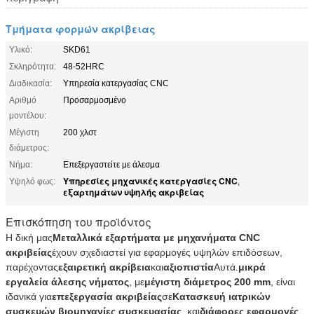
Τμήματα φορμών ακρίβειας
Υλικό:
SKD61
Σκληρότητα:
48-52HRC
Διαδικασία:
Υπηρεσία κατεργασίας CNC
Αριθμό
Προσαρμοσμένο
μοντέλου:
Μέγιστη
200 χλστ
διάμετρος:
Νήμα:
Επεξεργαστείτε με άλεσμα
Υπηρεσίες μηχανικές κατεργασίες CNC
Υψηλό φως:
,
εξαρτημάτων υψηλής ακριβείας
Επισκόπηση του προϊόντος
Η δική μας
Μεταλλικά εξαρτήματα με μηχανήματα CNC
ακριβείας
έχουν σχεδιαστεί για εφαρμογές υψηλών επιδόσεων,
παρέχοντας
εξαιρετική ακρίβεια
και
αξιοπιστία
Αυτά.
μικρά
εργαλεία άλεσης νήματος
, με
μέγιστη διάμετρος 200 mm
, είναι
ιδανικά για
επεξεργασία ακριβείας
σε
Κατασκευή ιατρικών
συσκευών
,
βιομηχανίες συσκευασίας
, και
διάφορες εφαρμογές