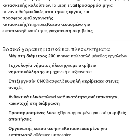
κατασκευής καλούπιων
Τα μέρη είναι
Προσαρμόσιμη
να
συναντηθούμε
ειδικές απαιτήσεις έργου
, και
προσφέρουμε
Οργανωτής
κατασκευής
Υπηρεσίες
Κατασκευασμένο για
εκτύπωση
δυνατότητες για
χύτευση ακριβείας
.
Βασικά χαρακτηριστικά και πλεονεκτήματα
Μέγιστη διάμετρος 200 mm
για πολλαπλό μέγεθος εργαλείων
Τεχνολογία νήματος άλεσης
για
με ακρίβεια
νηματοκόλλησης
σε μηχανική επεξεργασία
Επεξεργασία CNC
διασφαλίζει
υψηλή ακρίβεια
και
στενές
ανοχές
Ανθεκτικά υλικά
επιλεγεί για
Δυνατότητα
,
ανθεκτικότητα
,
και
αντοχή στη διάβρωση
Προσαρμοσμένες λύσεις
Προσαρμοσμένο για εσάς
ακριβείς
απαιτήσεις
Οργανωτής κατασκευής
και
Κατασκευασμένο για
εκτύπωση
διαθέσιμες υπηρεσίες