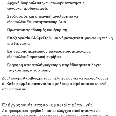
Αρχική διαβούλευση
να καταλάβει
Απαιτήσεις
έργου
και
προδιαγραφές
Σχεδιασμός και μηχανική ανάλυση
για να
εξασφαλίσει
Εφικτότητα
και
ακρίβεια
Πρωτότυπα
για
δοκιμές και έγκριση
Επεξεργασία CNC
με
Στρίψιμο νήματος
και
επιφανειακή τελική
επεξεργασία
Επιθεώρηση
και
τελικός έλεγχος ποιότητας
για να
εξασφαλίσει
διαμετρική ακρίβεια
Γρήγορη αποστολή
για
έγκαιρη παράδοση
και
επιλογές
παγκόσμιας αποστολής
Δουλεύουμε.
Ακριβώς.
με τους πελάτες μας για να διασφαλίσουμε
υποβολή
ότι
Κάθε κομμάτι συναντά
τα υψηλότερα πρότυπα
και εκτελεί
όπως απαιτείται.
Ελέγχος ποιότητας και εμπειρία εξαγωγής
Διατηρούμε αυστηρή
διαδικασίες ελέγχου ποιότητας
για να
διασφαλιστεί ότι κάθε μέρος πληροί τα απαιτούμενα
βιομηχανικά