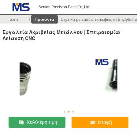
Senlan Precision Parts Co.,Ltd.
Σπίτι
Προϊόντα
Σχετικά με εμάς
Επισκέψεις στο εργοστ
>>
Εργαλεία Ακριβείας Μετάλλου | Σπειροτομία/
Λείανση CNC
Καλύτερη τιμή
επαφή