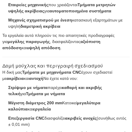
Εταιρείες μηχανικής
που χρειάζονται
Τμήματα μετρητών
υψηλής ακρίβειας
για
αυτοματοποιημένα συστήματα
Μηχανές σχηματισμού με ένεση
κατασκευή εξαρτημάτων με
υψηλή
διαμετρική ακρίβεια
Τα εργαλεία αυτά πληρούν τις πιο απαιτητικές προδιαγραφές
για
μεγάλης παραγωγής
, διασφαλίζοντας
αξιόπιστη
απόδοση
και
υψηλή απόδοση
.
Δομή μούχλας και περιγραφή σχεδιασμού
Η δική μας
Τμήματα με μηχανήματα CNC
έχουν σχεδιαστεί
με
ακρίβεια
και
αντοχή
Να έχετε κατά νου:
Στρίψιμο με νήματα
παρέχει
καθαρή και ακριβής
τελική
για
Τμήματα με νήματα
Μέγιστη διάμετρος 200 mm
Κατοικεί
μεγαλύτερα
καλούπια
και
εργαλεία
Επεξεργασία CNC
διασφαλίζει
ακριβείς ανοχές
(συνήθως εντός
± 0,01 mm)